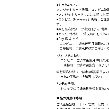
●お支払いについて
クレジットカード決済、コンビニ決済
■クレジットカード：ご注文時にお
■コンビニ（Pay-easy）決済
す。
■銀行振込決済：ご注文日から5営
■キャリア決済：ご注文時にお支払
■Pay ID あと払い:
・コンビニ：ご請求後翌月10日のお
・口座振替：ご請求後指定口座より
PAY ID あと払い:
・ コンビニ：ご請求後翌月10日のお
・ 口座振替：ご請求後指定口座よ
銀行振込決済（ご請求後5営業日以
・ 支払い手数料：360円（税込）
PayPay決済:
・ ショップにて発送処理後お支払い
商品のお届け時期
ご入金確定後、【3〜5営業日以内】