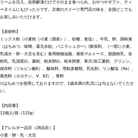
リームを注入。自然解凍だけでそのまま食べられ、おやつやギフト、ティ
ータイムにもぴったりです。京都のスイーツ専門店の味を、全国どこでも
お楽しみいただけます。
【原材料】
ミックス粉（小麦粉（小麦（国産））、砂糖、食塩）、牛乳、卵、調味液
（はちみつ、味噌、還元水飴、バニラシュガー）/膨張剤、（一部に小麦。
乳成分・卵・大豆を含む）食用植物油脂、液状マルトース、脱脂粉乳、全
粉乳、乳清蛋白、澱粉、粉末卵白、粉末卵黄、寒天/加工澱粉、グリシン、
保存料（ソルビン酸K）、酸味料、増粘多糖類、乳化剤、リン酸塩（Na）、
着色料（カロチン、V、B2）、香料
※はちみつを使用しておりますので、1歳未満の乳児には与えないでくださ
い。
【内容量】
12個入/袋（125g）
【アレルギー品目（28品目）】
小麦・卵・乳・大豆