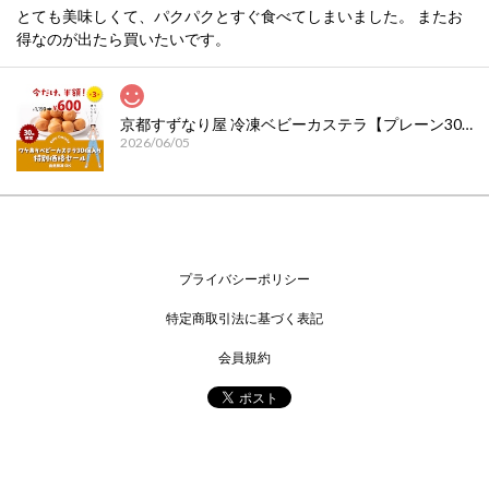
とても美味しくて、パクパクとすぐ食べてしまいました。 またお
得なのが出たら買いたいです。
京都すずなり屋 冷凍ベビーカステラ【プレーン30個入】今だけ、半額！特別価格セール２｜自然解凍でそのまま食べられる お取り寄せスイーツ
2026/06/05
ご丁寧な対応ありがとうございます！おまけもいただきました。
こちらのカステラは京都旅行で知りとても好きになりました。ま
た注文します！
プライバシーポリシー
特定商取引法に基づく表記
冷凍ベビーカステラ【プレーン】 お買い得袋30個入
2026/02/13
会員規約
生協さんで 一度購入して美味しかったので こちらのオンライン
でいつも購入させて頂いてます。 他のベビーカステラが食べられ
なくなるくらい すずなりやさんのは 美味しいです。